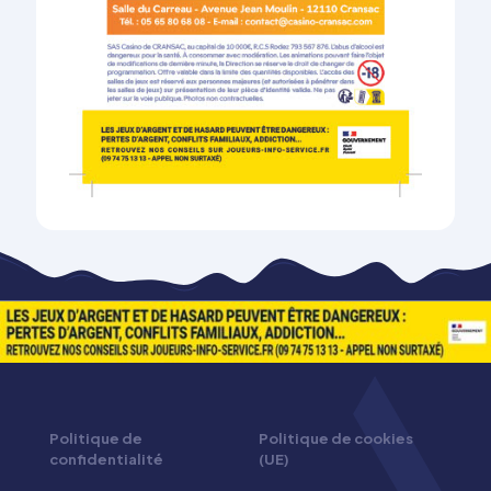
Politique de
Politique de cookies
confidentialité
(UE)