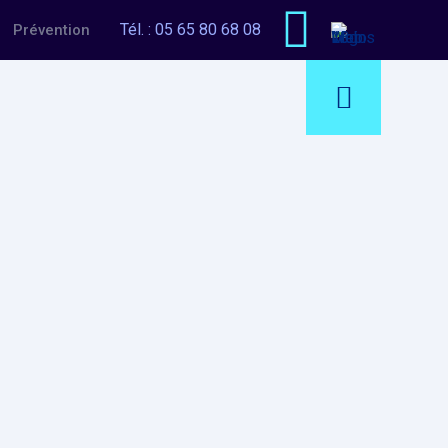
Tél. :
05 65 80 68 08
Prévention