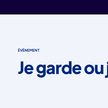
ÉVÈNEMENT
Je garde ou