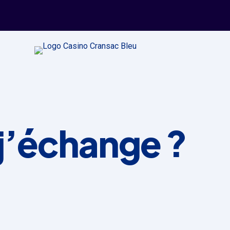
 j’échange ?