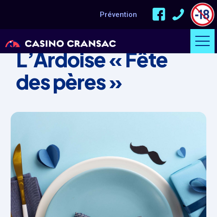
Prévention
ÉVÈNEMENT
L’Ardoise « Fête
des pères »