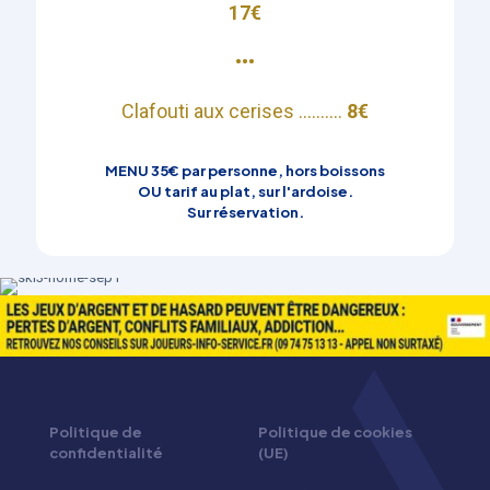
17€
•••​
Clafouti aux cerises ..........
8€
MENU 35€ par personne, hors boissons
OU tarif au plat, sur l'ardoise.
Sur réservation.
Politique de
Politique de cookies
confidentialité
(UE)